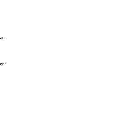
 aus
fen”