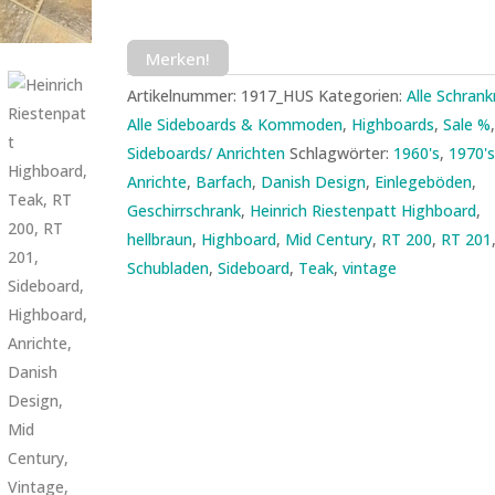
Merken!
Artikelnummer:
1917_HUS
Kategorien:
Alle Schran
Alle Sideboards & Kommoden
,
Highboards
,
Sale %
Sideboards/ Anrichten
Schlagwörter:
1960's
,
1970'
Anrichte
,
Barfach
,
Danish Design
,
Einlegeböden
,
Geschirrschrank
,
Heinrich Riestenpatt Highboard
,
hellbraun
,
Highboard
,
Mid Century
,
RT 200
,
RT 201
Schubladen
,
Sideboard
,
Teak
,
vintage