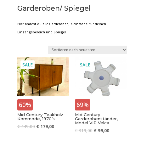
Garderoben/ Spiegel
Hier findest du alle Garderoben, Kleinmöbel für deinen
Eingangsbereich und Spiegel.
SALE
SALE
60%
69%
Mid Century Teakholz
Mid Century
Kommode, 1970’s
Garderobenständer,
Model VIP Velca
€
449,00
€
179,00
€
319,00
€
99,00