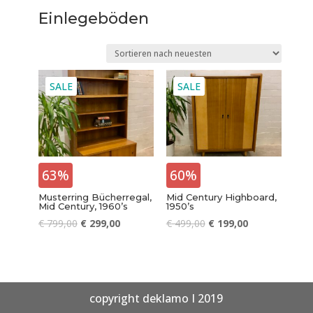
Einlegeböden
SALE
SALE
63%
60%
Musterring Bücherregal,
Mid Century Highboard,
Mid Century, 1960’s
1950’s
€
799,00
€
299,00
€
499,00
€
199,00
copyright deklamo I 2019