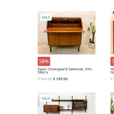
SALE
58%
Egon Ostergaard Sekretär, SMI,
M
1960’s
19
€
949,00
€
399,00
€
SALE