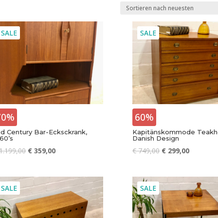
SALE
SALE
70%
60%
id Century Bar-Ecksckrank,
Kapitänskommode Teakho
60’s
Danish Design
1.199,00
€
359,00
€
749,00
€
299,00
SALE
SALE