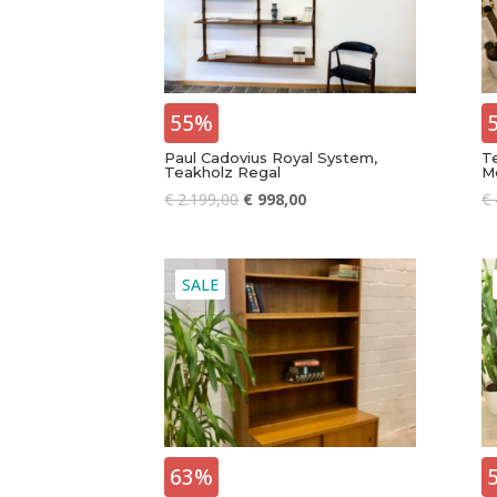
55%
Paul Cadovius Royal System,
T
Teakholz Regal
M
€
2.199,00
€
998,00
€
SALE
63%