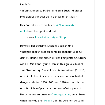
kaufen”*
*Informationen zu Maßen und zum Zustand dieses
Möbelstücks findest du in den weiteren Tabs.*
Hier findest du unsere bis zu
40% reduzierten
Artikel
und hier geht es direkt
zu unserem
Ebay-Kleinanzeigen-Shop
Hinweis: Bei deklamo, Designklassiker- und
Vintagemöbel findest du echte Liebhaberstücke für
dein zu Hause. Wir bieten dir das komplette Spektrum,
wie z.B. Mid Century und Danish Design. Alle Möbel
sind “true Vintage”, also keine Reproduktion (“Retro”)
oder ähnliches. Zumeist entstammen unsere Möbel
den Jahrzehnten 1950,1960, und 1970 und wurden von
uns für dich aufgearbeitet und wohnfertig gemacht.
Besuche uns zu unseren
Öffnungszeiten
, vereinbare
einen individuellen
Termin
oder Frage einen Versand