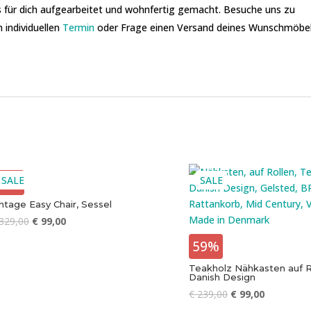
 für dich aufgearbeitet und wohnfertig gemacht. Besuche uns zu
n individuellen
Termin
oder Frage einen Versand deines Wunschmöbe
70%
SALE
SALE
ntage Easy Chair, Sessel
329,00
€
99,00
59%
Teakholz Nähkasten auf R
Danish Design
€
239,00
€
99,00