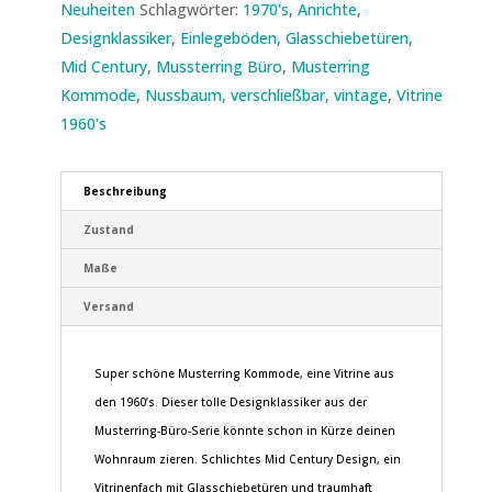
Neuheiten
Schlagwörter:
1970's
,
Anrichte
,
Designklassiker
,
Einlegeböden
,
Glasschiebetüren
,
Mid Century
,
Mussterring Büro
,
Musterring
Kommode
,
Nussbaum
,
verschließbar
,
vintage
,
Vitrine
1960's
Beschreibung
Zustand
Maße
Versand
Super schöne Musterring Kommode, eine Vitrine aus
den 1960’s. Dieser tolle Designklassiker aus der
Musterring-Büro-Serie könnte schon in Kürze deinen
Wohnraum zieren. Schlichtes Mid Century Design, ein
Vitrinenfach mit Glasschiebetüren und traumhaft