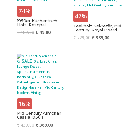
74%
47%
1950er Küchentisch,
Holz, Resopal
Teakholz Sekretär, Mid
Century, Royal Board
€
189,00
€
49,00
€
729,00
€
389,00
SALE
16%
Mid Century Armchair,
Casala 1950’s
€
439,00
€
369,00