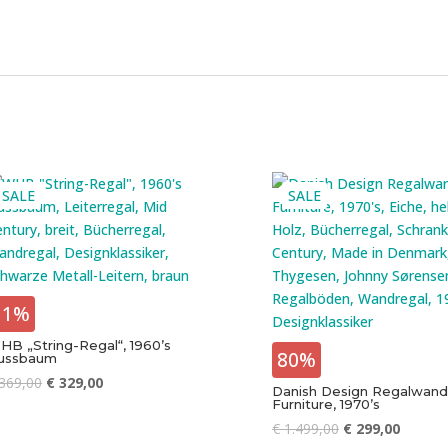
SALE
SALE
11%
HB „String-Regal“, 1960’s
80%
ussbaum
369,00
€
329,00
Danish Design Regalwand
Furniture, 1970’s
€
1.499,00
€
299,00