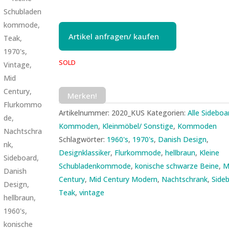
Artikel anfragen/ kaufen
SOLD
Merken!
Artikelnummer:
2020_KUS
Kategorien:
Alle Sideboa
Kommoden
,
Kleinmöbel/ Sonstige
,
Kommoden
Schlagwörter:
1960's
,
1970's
,
Danish Design
,
Designklassiker
,
Flurkommode
,
hellbraun
,
Kleine
Schubladenkommode
,
konische schwarze Beine
,
M
Century
,
Mid Century Modern
,
Nachtschrank
,
Side
Teak
,
vintage