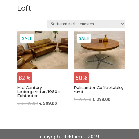
Loft
SALE
SALE
82%
50%
Mid Century
Palisander Coffeetable,
Ledergarnitur, 1960’s,
rund
Echtleder
€
599,00
€
299,00
€
3.399,00
€
599,00
copyright deklamo I 2019