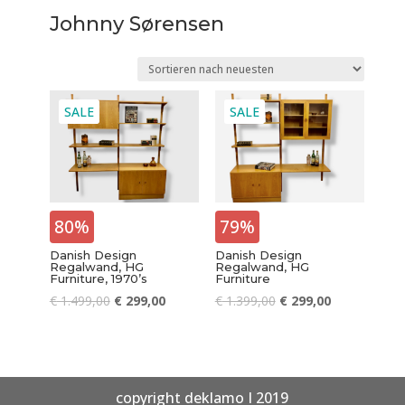
Johnny Sørensen
SALE
SALE
80%
79%
Danish Design
Danish Design
Regalwand, HG
Regalwand, HG
Furniture, 1970’s
Furniture
€
1.499,00
€
299,00
€
1.399,00
€
299,00
copyright deklamo I 2019