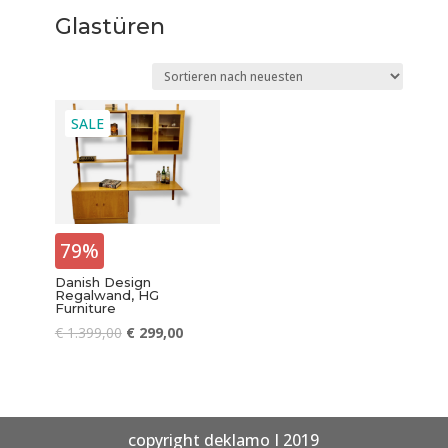
Glastüren
SALE
79%
Danish Design
Regalwand, HG
Furniture
€
1.399,00
€
299,00
copyright deklamo I 2019